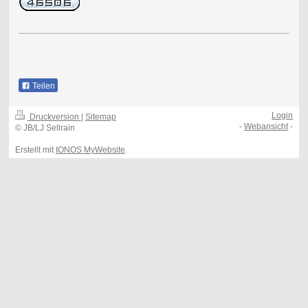
Teilen
Login
Druckversion
|
Sitemap
-
Webansicht
-
© JB/LJ Sellrain
Erstellt mit
IONOS MyWebsite
.