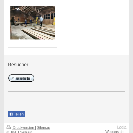
Besucher
Teilen
Login
Druckversion
|
Sitemap
-
Webansicht
-
© JB/LJ Sellrain