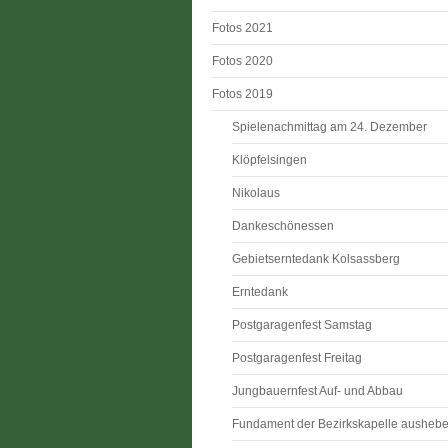
Fotos 2021
Fotos 2020
Fotos 2019
Spielenachmittag am 24. Dezember
Klöpfelsingen
Nikolaus
Dankeschönessen
Gebietserntedank Kolsassberg
Erntedank
Postgaragenfest Samstag
Postgaragenfest Freitag
Jungbauernfest Auf- und Abbau
Fundament der Bezirkskapelle ausheb