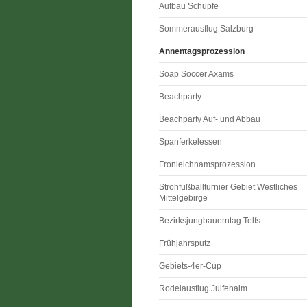
Aufbau Schupfe
Sommerausflug Salzburg
Annentagsprozession
Soap Soccer Axams
Beachparty
Beachparty Auf- und Abbau
Spanferkelessen
Fronleichnamsprozession
Strohfußballturnier Gebiet Westliches
Mittelgebirge
Bezirksjungbauerntag Telfs
Frühjahrsputz
Gebiets-4er-Cup
Rodelausflug Juifenalm