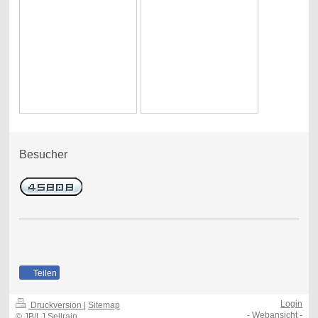
Besucher
Teilen
Login
Druckversion
|
Sitemap
-
Webansicht
-
© JB/LJ Sellrain