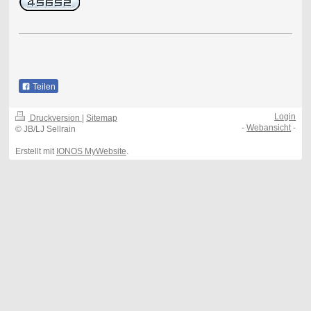
Teilen
Login
Druckversion
|
Sitemap
-
Webansicht
-
© JB/LJ Sellrain
Erstellt mit
IONOS MyWebsite
.